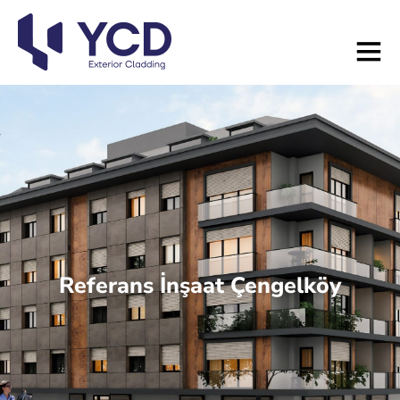
Referans İnşaat Çengelköy