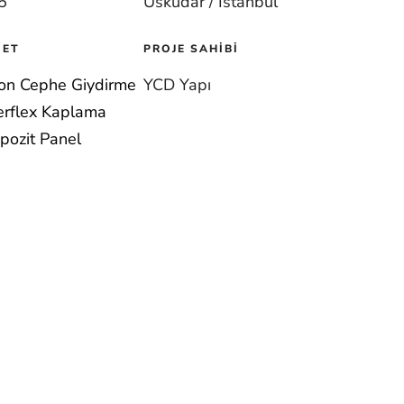
5
Üsküdar / İstanbul
MET
PROJE SAHIBI
kon Cephe Giydirme
YCD Yapı
erflex Kaplama
ozit Panel