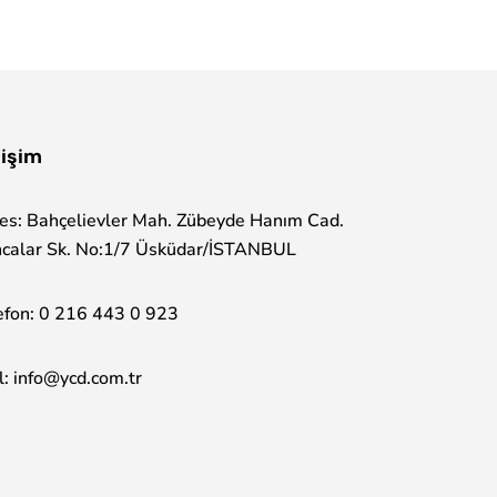
tişim
es: Bahçelievler Mah. Zübeyde Hanım Cad.
calar Sk. No:1/7 Üsküdar/İSTANBUL
efon:
0 216 443 0 923
l:
info@ycd.com.tr