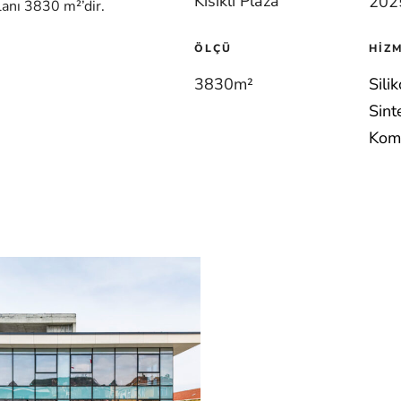
Kısıklı Plaza
202
anı 3830 m²’dir.
ÖLÇÜ
HIZ
3830m
²
Sili
Sint
Komp