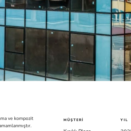
lama ve kompozit
MÜŞTERI
YIL
tamamlanmıştır.