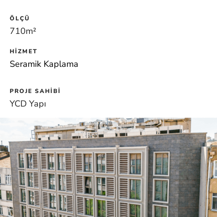
ÖLÇÜ
710m
²
HIZMET
Seramik Kaplama
PROJE SAHIBI
YCD Yapı